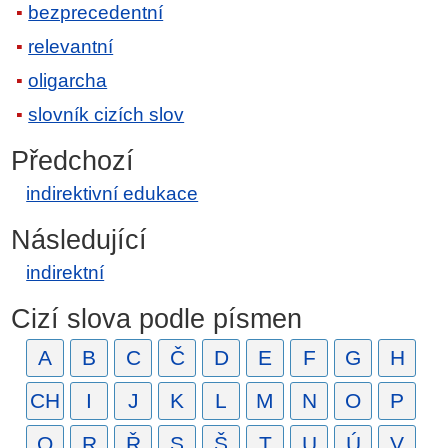
bezprecedentní
relevantní
oligarcha
slovník cizích slov
Předchozí
indirektivní edukace
Následující
indirektní
Cizí slova podle písmen
A
B
C
Č
D
E
F
G
H
CH
I
J
K
L
M
N
O
P
Q
R
Ř
S
Š
T
U
Ú
V