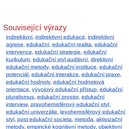
Související výrazy
indirektivní
,
indirektivní edukace
,
indirektivní
agrese
,
edukační
,
edukační realita
,
edukační
intervence
,
edukační strategie
,
edukační
kurikulum
,
edukační styl auditivní
,
direktivní
edukační metody
,
edukační instituce
,
edukační
potenciál
,
edukační interakce
,
edukační praxe
,
edukační hodnoty
,
edukační hodnotová
orientace
,
vývojový edukační přístup
,
edukační
pluralismus
,
edukační prostor
,
edukační
interview
,
pravohemisférový edukační styl
,
edukační univerzálie
,
levohemisférový edukační
styl
,
post edukační societa
,
metoda
,
aktivizační
metody
,
empirické kognitivní metody
,
objektivní