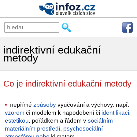
indirektivní edukační
metody
Co je indirektivní edukační metody
nepřímé
způsoby
vyučování a výchovy, např.
vzorem
či modelem k napodobení či
identifikaci
,
estetikou
, pořádkem a řádem v
sociálním
i
materiálním
prostředí
,
psychosociální
atmosférou
nebo
klimatem