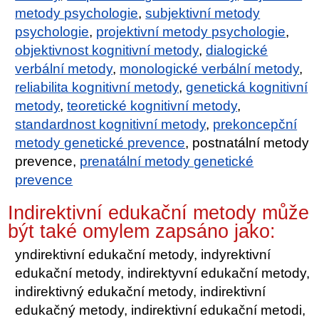
metody psychologie
,
subjektivní metody
psychologie
,
projektivní metody psychologie
,
objektivnost kognitivní metody
,
dialogické
verbální metody
,
monologické verbální metody
,
reliabilita kognitivní metody
,
genetická kognitivní
metody
,
teoretické kognitivní metody
,
standardnost kognitivní metody
,
prekoncepční
metody genetické prevence
, postnatální metody
prevence,
prenatální metody genetické
prevence
Indirektivní edukační metody může
být také omylem zapsáno jako:
yndirektivní edukační metody, indyrektivní
edukační metody, indirektyvní edukační metody,
indirektivný edukační metody, indirektivní
edukačný metody, indirektivní edukační metodi,