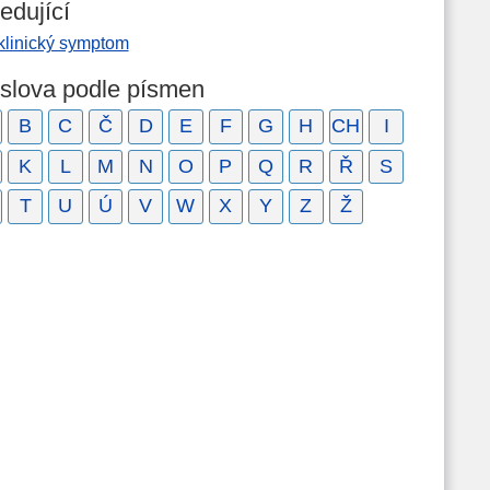
edující
klinický symptom
 slova podle písmen
B
C
Č
D
E
F
G
H
CH
I
K
L
M
N
O
P
Q
R
Ř
S
T
U
Ú
V
W
X
Y
Z
Ž