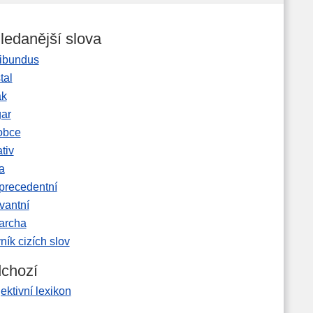
ledanější slova
ibundus
tal
ak
gar
obce
tiv
a
precedentní
vantní
garcha
ník cizích slov
chozí
ektivní lexikon