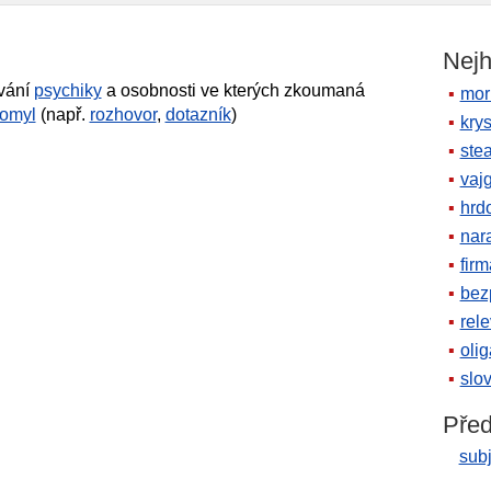
ie
Nejh
vání
psychiky
a osobnosti ve kterých zkoumaná
mor
omyl
(např.
rozhovor
,
dotazník
)
krys
ste
vaj
hrd
nara
firm
bez
rele
oli
slov
Před
subj