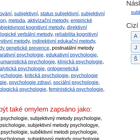
Násl
sub
ování
,
subjektivní
,
status subjektivní
,
subjektivní
kon
,
metoda
,
aktivizační metody
,
empirické
Cizí
objektivnost kognitivní metody
,
direktivní
ogické verbální metody
,
reliabilita kognitivní
A
nitivní metody
,
indirektivní edukační metody
,
J
dy genetické prevence
, postnatální metody
arativní psychologie
,
edukativní psychologie
,
Š
umanistická psychologie
,
klinická psychologie
,
alytická psychologie
,
ontogenetická
ychologie
,
kritická psychologie
,
psychologie
gie
,
psychologie zdraví
,
sociální psychologie
,
ologická psychologie
,
feministická psychologie
,
být také omylem zapsáno jako:
 psychologie, subjektivný metody psychologie,
 psichologie, subjektivní metody psychologye,
psychologie, suběktivní metodi psychologie,
psychologye, subjektyvný metody psychologie,