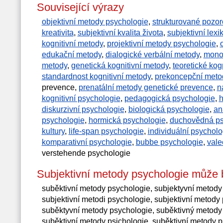
Související výrazy
objektivní metody psychologie
,
strukturované pozor
kreativita
,
subjektivní kvalita života
,
subjektivní lexi
kognitivní metody
,
projektivní metody psychologie
,
edukační metody
,
dialogické verbální metody
,
monol
metody
,
genetická kognitivní metody
,
teoretické kog
standardnost kognitivní metody
,
prekoncepční meto
prevence,
prenatální metody genetické prevence
,
n
kognitivní psychologie
,
pedagogická psychologie
,
h
diskurzivní psychologie
,
biologická psychologie
,
an
psychologie
,
hormická psychologie
,
duchovědná ps
kultury
,
life-span psychologie
,
individuální psycholo
komparativní psychologie
,
bubbe psychologie
,
vale
verstehende psychologie
Subjektivní metody psychologie může 
suběktivní metody psychologie, subjektyvní metody
subjektivní metodi psychologie, subjektivní metody
suběktyvní metody psychologie, suběktivný metody 
suběktivní metody psichologie, suběktivní metody 