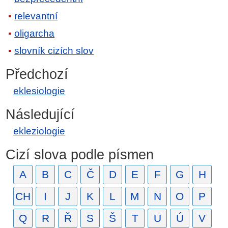
relevantní
oligarcha
slovník cizích slov
Předchozí
eklesiologie
Následující
ekleziologie
Cizí slova podle písmen
A
B
C
Č
D
E
F
G
H
CH
I
J
K
L
M
N
O
P
Q
R
Ř
S
Š
T
U
Ú
V