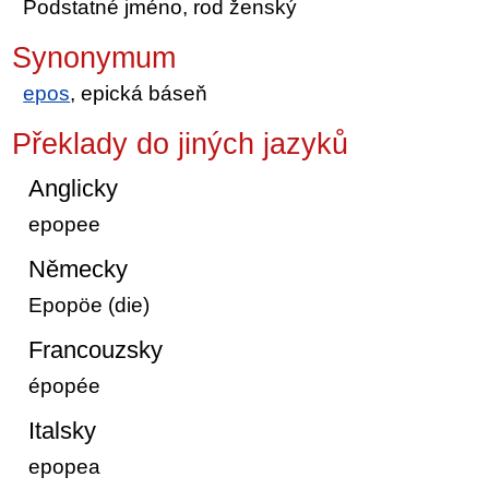
Podstatné jméno, rod ženský
Synonymum
epos
, epická báseň
Překlady do jiných jazyků
Anglicky
epopee
Německy
Epopöe (die)
Francouzsky
épopée
Italsky
epopea