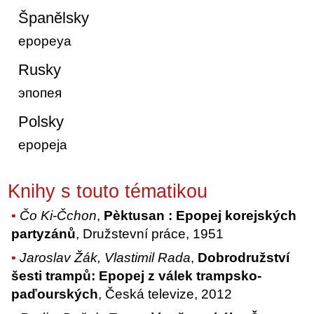
Španělsky
epopeya
Rusky
эпопея
Polsky
epopeja
Knihy s touto tématikou
Čo Ki-Čchon
,
Pèktusan : Epopej korejských
partyzánů
, Družstevní práce, 1951
Jaroslav Žák, Vlastimil Rada
,
Dobrodružství
šesti trampů: Epopej z válek trampsko-
paďourských
, Česká televize, 2012