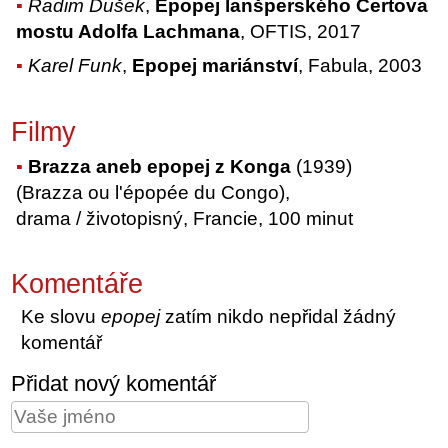
Radim Dušek
,
Epopej lanšperského Čertova
mostu Adolfa Lachmana
, OFTIS, 2017
Karel Funk
,
Epopej mariánství
, Fabula, 2003
Filmy
Brazza aneb epopej z Konga
(1939)
(Brazza ou l'épopée du Congo),
drama / životopisný, Francie, 100 minut
Komentáře
Ke slovu
epopej
zatím nikdo nepřidal žádný
komentář
Přidat nový komentář