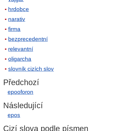
hrdobce
narativ
firma
bezprecedentní
relevantní
oligarcha
slovník cizích slov
Předchozí
epooforon
Následující
epos
Cizí slova podle písmen