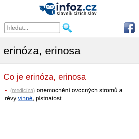
erinóza, erinosa
Co je erinóza, erinosa
onemocnění ovocných stromů a
(
medicína
)
révy
vinné
, plstnatost