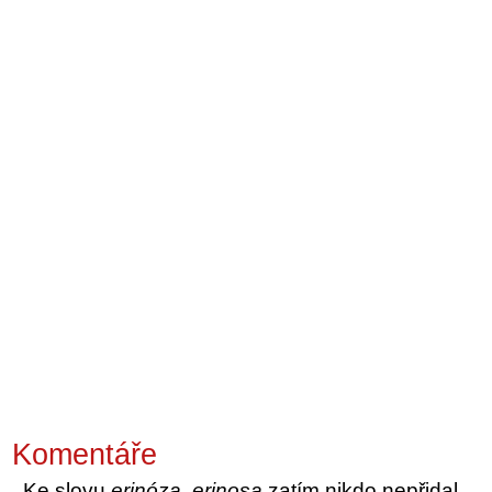
Komentáře
Ke slovu
erinóza, erinosa
zatím nikdo nepřidal