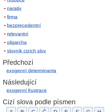
narativ
firma
bezprecedentní
relevantní
oligarcha
slovník cizích slov
Předchozí
exogenní determinanta
Následující
exogenní frustrace
Cizí slova podle písmen
A
B
C
Č
D
E
F
G
H