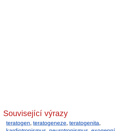
Související výrazy
teratogen
,
teratogeneze
,
teratogenita
,
kardiotropismus
,
neurotropismus
,
exogenní
,