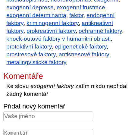
exogenní deprese
,
exogenní frustrace
,
exogenní determinanta
,
faktor
,
endogenní
faktory
,
kriminogenní faktory
,
antikreativní
faktory
,
prokreativní faktory
,
ochranné faktory
,
knock-outové faktory v humanitní oblasti
,
protektivní faktory
,
epigenetické faktory
,
prostresové faktory
,
antistresové faktory
,
metalingvistické faktory
Komentáře
Ke slovu
exogenní faktory
zatím nikdo nepřidal
žádný komentář
Přidat nový komentář