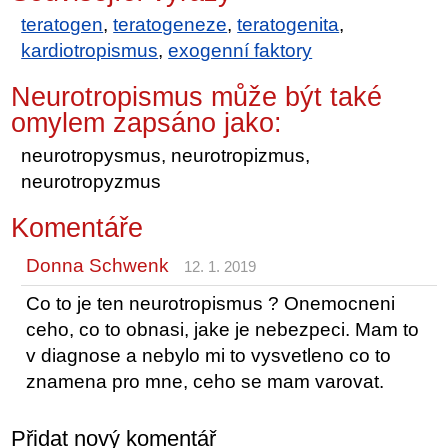
teratogen
,
teratogeneze
,
teratogenita
,
kardiotropismus
,
exogenní faktory
Neurotropismus může být také
omylem zapsáno jako:
neurotropysmus, neurotropizmus,
neurotropyzmus
Komentáře
Donna Schwenk
12. 1. 2019
Co to je ten neurotropismus ? Onemocneni
ceho, co to obnasi, jake je nebezpeci. Mam to
v diagnose a nebylo mi to vysvetleno co to
znamena pro mne, ceho se mam varovat.
Přidat nový komentář