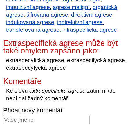
impulzivní agrese
,
agrese maligní
,
organická
agrese
,
šifrovaná agrese
,
direktivní agrese
,
indukovaná agrese
,
indirektivní agrese
,
transferovaná agrese
,
intraspecifická agrese
Extraspecifická agrese může být
také omylem zapsáno jako:
extraspecyfická agrese, extraspecifycká agrese,
extraspecyfycká agrese
Komentáře
Ke slovu
extraspecifická agrese
zatím nikdo
nepřidal žádný komentář
Přidat nový komentář