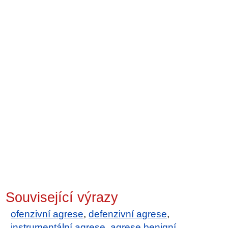
Související výrazy
ofenzivní agrese
,
defenzivní agrese
,
instrumentální agrese
,
agrese benigní
,