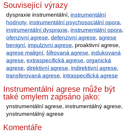
Související výrazy
dyspraxie instrumentální,
instrumentální
hodnoty
,
instrumentální psychosociální opora
,
instrumentální dyspraxie
,
instrumentální opora
,
ofenzivní agrese
,
defenzivní agrese
,
agrese
benigní
,
impulzivní agrese
, proaktivní agrese,
agrese maligní
,
šifrovaná agrese
,
indukovaná
agrese
,
extraspecifická agrese
,
organická
agrese
,
direktivní agrese
,
indirektivní agrese
,
transferovaná agrese
,
intraspecifická agrese
Instrumentální agrese může být
také omylem zapsáno jako:
ynstrumentální agrese, instrumentálný agrese,
ynstrumentálný agrese
Komentáře