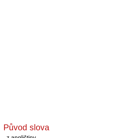
Původ slova
z angličtiny