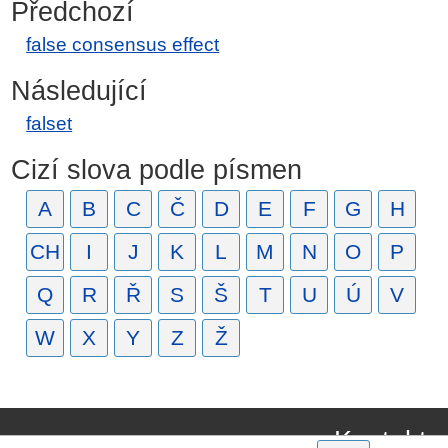
Předchozí
false consensus effect
Následující
falset
Cizí slova podle písmen
A
B
C
Č
D
E
F
G
H
CH
I
J
K
L
M
N
O
P
Q
R
Ř
S
Š
T
U
Ú
V
W
X
Y
Z
Ž
Kontakt