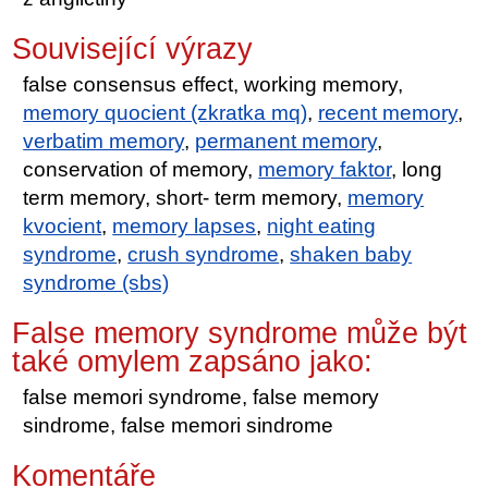
Související výrazy
false consensus effect, working memory,
memory quocient (zkratka mq)
,
recent memory
,
verbatim memory
,
permanent memory
,
conservation of memory,
memory faktor
, long
term memory, short- term memory,
memory
kvocient
,
memory lapses
,
night eating
syndrome
,
crush syndrome
,
shaken baby
syndrome (sbs)
False memory syndrome může být
také omylem zapsáno jako:
false memori syndrome, false memory
sindrome, false memori sindrome
Komentáře