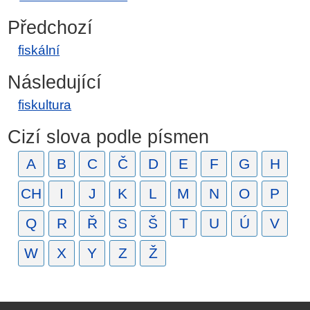
Předchozí
fiskální
Následující
fiskultura
Cizí slova podle písmen
A
B
C
Č
D
E
F
G
H
CH
I
J
K
L
M
N
O
P
Q
R
Ř
S
Š
T
U
Ú
V
W
X
Y
Z
Ž