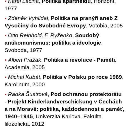
Karel Lacina
,
Politika apartheidu
, Horizont,
1977
Zdeněk Vyhlídal
,
Politika na pranýři aneb Z
Vysočiny do Svobodné Evropy
, Votobia, 2005
Otto Reinhold, F. Ryženko
,
Soudobý
antikomunismus: politika a ideologie
,
Svoboda, 1977
Albert Pražák
,
Politika a revoluce - Paměti
,
Academia, 2005
Michal Kubát
,
Politika v Polsku po roce 1989
,
Karolinum, 2000
Radka Šustrová
,
Pod ochranou protektorátu
- Projekt Kinderlandverschickung v Čechách
a na Moravě: politika, každodennost a paměť,
1940–1945
, Univerzita Karlova. Fakulta
filozofická, 2012