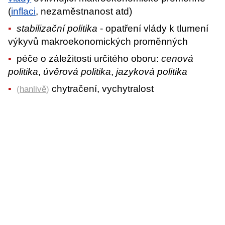
(
inflaci
, nezaměstnanost atd)
stabilizační politika
- opatření vlády k tlumení
výkyvů makroekonomických proměnných
péče o záležitosti určitého oboru:
cenová
politika
,
úvěrová politika
,
jazyková politika
chytračení, vychytralost
(
hanlivě
)