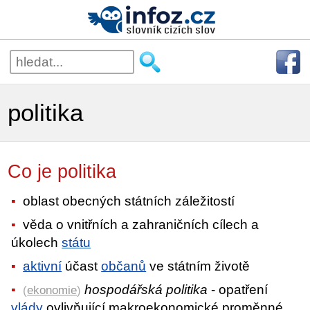
politika
Co je politika
oblast obecných státních záležitostí
věda o vnitřních a zahraničních cílech a
úkolech
státu
aktivní
účast
občanů
ve státním životě
hospodářská politika
- opatření
(
ekonomie
)
vlády
ovlivňující makroekonomické proměnné