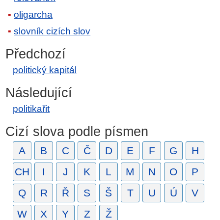
oligarcha
slovník cizích slov
Předchozí
politický kapitál
Následující
politikařit
Cizí slova podle písmen
A
B
C
Č
D
E
F
G
H
CH
I
J
K
L
M
N
O
P
Q
R
Ř
S
Š
T
U
Ú
V
W
X
Y
Z
Ž