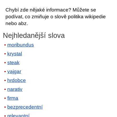
Chybí zde nějaké informace? Můžete se
podívat, co zmiňuje o slově politika wikipedie
nebo abz.
Nejhledanější slova
moribundus
krystal
steak
vajgar
hrdobce
narativ
firma
bezprecedentní
relevantní