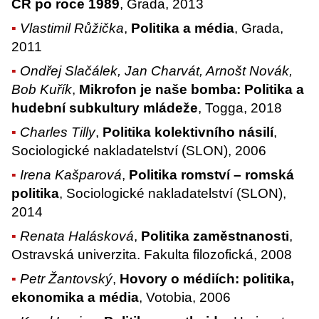
ČR po roce 1989
, Grada, 2013
Vlastimil Růžička
,
Politika a média
, Grada,
2011
Ondřej Slačálek, Jan Charvát, Arnošt Novák,
Bob Kuřík
,
Mikrofon je naše bomba: Politika a
hudební subkultury mládeže
, Togga, 2018
Charles Tilly
,
Politika kolektivního násilí
,
Sociologické nakladatelství (SLON), 2006
Irena Kašparová
,
Politika romství – romská
politika
, Sociologické nakladatelství (SLON),
2014
Renata Halásková
,
Politika zaměstnanosti
,
Ostravská univerzita. Fakulta filozofická, 2008
Petr Žantovský
,
Hovory o médiích: politika,
ekonomika a média
, Votobia, 2006