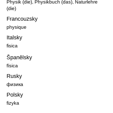
Physik (die), Physikbuch (das), Naturlehre
(die)
Francouzsky
physique
Italsky
fisica
Španělsky
física
Rusky
физика
Polsky
fizyka