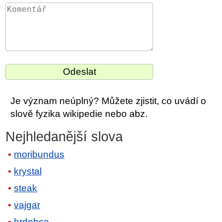
Je význam neúplný? Můžete zjistit, co uvádí o
slově fyzika wikipedie nebo abz.
Nejhledanější slova
moribundus
krystal
steak
vajgar
hrdobce