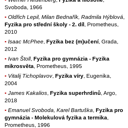
Svoboda, 1966
Oldřich Lepil, Milan Bednařík, Radmila Hýblová
,
Fyzika pro střední školy - 2. díl
, Prometheus,
2010
Isaac McPhee
,
Fyzika bez (m)učení
, Grada,
2012
Ivan Štoll
,
Fyzika pro gymnázia - Fyzika
mikrosvěta
, Prometheus, 1995
Vitalij Tichoplavov
,
Fyzika víry
, Eugenika,
2004
James Kakalios
,
Fyzika superhrdinů
, Argo,
2018
Emanuel Svoboda, Karel Bartuška
,
Fyzika pro
gymnázia - Molekulová fyzika a termika
,
Prometheus, 1996