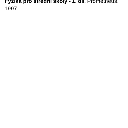
Fyzika pro střední školy - 1. díl
, Prometheus,
1997