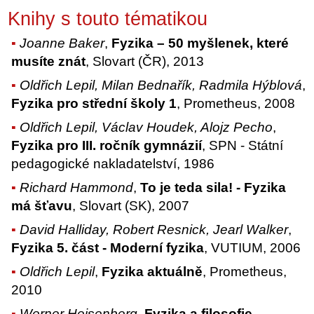
Knihy s touto tématikou
Joanne Baker
,
Fyzika – 50 myšlenek, které
musíte znát
, Slovart (ČR), 2013
Oldřich Lepil, Milan Bednařík, Radmila Hýblová
,
Fyzika pro střední školy 1
, Prometheus, 2008
Oldřich Lepil, Václav Houdek, Alojz Pecho
,
Fyzika pro III. ročník gymnázií
, SPN - Státní
pedagogické nakladatelství, 1986
Richard Hammond
,
To je teda sila! - Fyzika
má šťavu
, Slovart (SK), 2007
David Halliday, Robert Resnick, Jearl Walker
,
Fyzika 5. část - Moderní fyzika
, VUTIUM, 2006
Oldřich Lepil
,
Fyzika aktuálně
, Prometheus,
2010
Werner Heisenberg
,
Fyzika a filosofie
,