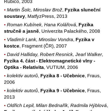
Rubico, 2003
Martin Šolc, Miroslav Brož
,
Fyzika sluneční
soustavy
, MatfyzPress, 2013
Roman Kubínek, Hana Kolářová
,
Fyzika
stručně a jasně
, Univerzita Palackého, 2008
Vladimír Lank, Miroslav Vondra
,
Fyzika v
kostce
, Fragment (ČR), 2007
David Halliday, Robert Resnick, Jearl Walker
,
Fyzika 4. část - Elektromagnetické vlny -
Optika - Relativita
, VUTIUM, 2006
kolektiv autorů
,
Fyzika 8 - Učebnice
, Fraus,
2006
kolektiv autorů
,
Fyzika 9 - Učebnice
, Fraus,
2013
Oldřich Lepil, Milan Bednařík, Radmila Hýblová
,