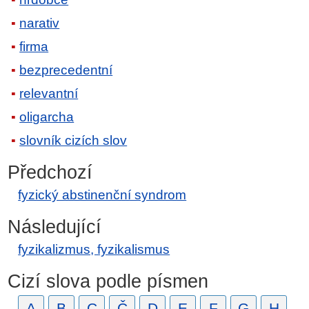
narativ
firma
bezprecedentní
relevantní
oligarcha
slovník cizích slov
Předchozí
fyzický abstinenční syndrom
Následující
fyzikalizmus, fyzikalismus
Cizí slova podle písmen
A
B
C
Č
D
E
F
G
H