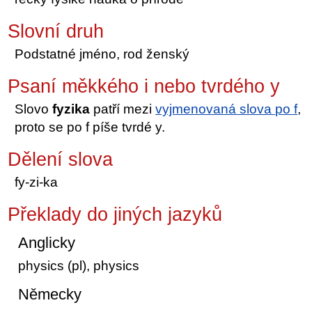
Slovní druh
Podstatné jméno, rod ženský
Psaní měkkého i nebo tvrdého y
Slovo
fyzika
patří mezi
vyjmenovaná slova po f
,
proto se po f píše tvrdé y.
Dělení slova
fy-zi-ka
Překlady do jiných jazyků
Anglicky
physics (pl), physics
Německy