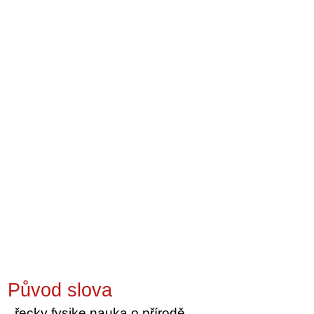
Původ slova
řecky fysike nauka o přírodě