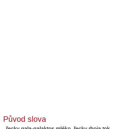
Původ slova
řecky gala-galaktos mléko, řecky rhoia tok