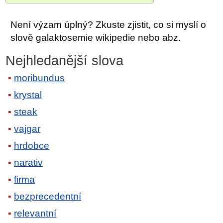
Není výzam úplný? Zkuste zjistit, co si myslí o
slově galaktosemie wikipedie nebo abz.
Nejhledanější slova
moribundus
krystal
steak
vajgar
hrdobce
narativ
firma
bezprecedentní
relevantní