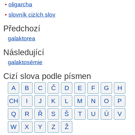
oligarcha
slovník cizích slov
Předchozí
galaktorea
Následující
galaktosémie
Cizí slova podle písmen
A
B
C
Č
D
E
F
G
H
CH
I
J
K
L
M
N
O
P
Q
R
Ř
S
Š
T
U
Ú
V
W
X
Y
Z
Ž