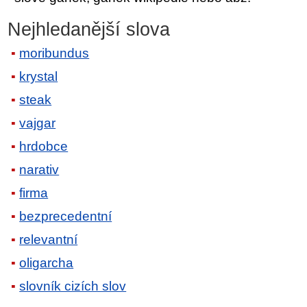
Nejhledanější slova
moribundus
krystal
steak
vajgar
hrdobce
narativ
firma
bezprecedentní
relevantní
oligarcha
slovník cizích slov