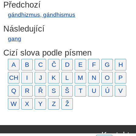
Předchozí
gándhizmus, gándhismus
Následující
gang
Cizí slova podle písmen
A
B
C
Č
D
E
F
G
H
CH
I
J
K
L
M
N
O
P
Q
R
Ř
S
Š
T
U
Ú
V
W
X
Y
Z
Ž
Kontakt