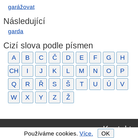
garážovat
Následující
garda
Cizí slova podle písmen
A
B
C
Č
D
E
F
G
H
CH
I
J
K
L
M
N
O
P
Q
R
Ř
S
Š
T
U
Ú
V
W
X
Y
Z
Ž
Kontakt
Používáme cookies.
Více.
OK