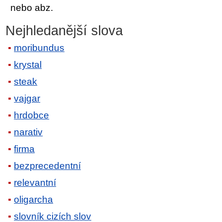
nebo abz.
Nejhledanější slova
moribundus
krystal
steak
vajgar
hrdobce
narativ
firma
bezprecedentní
relevantní
oligarcha
slovník cizích slov