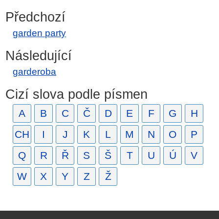
Předchozí
garden party
Následující
garderoba
Cizí slova podle písmen
A
B
C
Č
D
E
F
G
H
CH
I
J
K
L
M
N
O
P
Q
R
Ř
S
Š
T
U
Ú
V
W
X
Y
Z
Ž