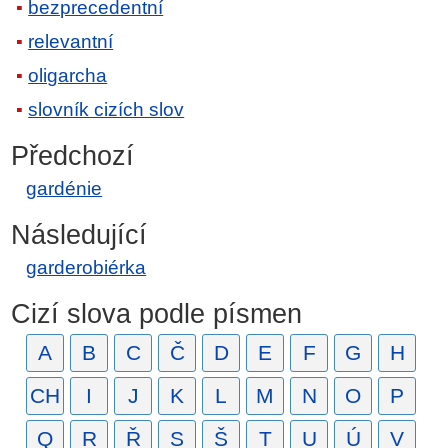
bezprecedentní
relevantní
oligarcha
slovník cizích slov
Předchozí
gardénie
Následující
garderobiérka
Cizí slova podle písmen
A
B
C
Č
D
E
F
G
H
CH
I
J
K
L
M
N
O
P
Q
R
Ř
S
Š
T
U
Ú
V