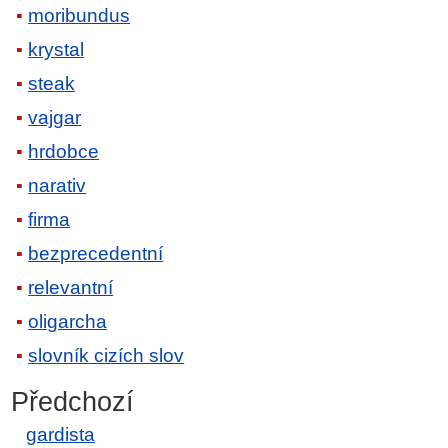
moribundus
krystal
steak
vajgar
hrdobce
narativ
firma
bezprecedentní
relevantní
oligarcha
slovník cizích slov
Předchozí
gardista