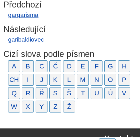
Předchozí
gargarisma
Následující
garibaldiovec
Cizí slova podle písmen
A
B
C
Č
D
E
F
G
H
CH
I
J
K
L
M
N
O
P
Q
R
Ř
S
Š
T
U
Ú
V
W
X
Y
Z
Ž
Kontakt