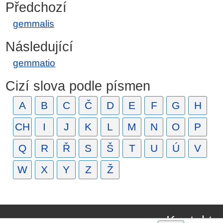
Předchozí
gemmalis
Následující
gemmatio
Cizí slova podle písmen
A
B
C
Č
D
E
F
G
H
CH
I
J
K
L
M
N
O
P
Q
R
Ř
S
Š
T
U
Ú
V
W
X
Y
Z
Ž
Kontakt