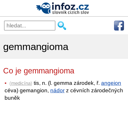
gemmangioma
Co je gemmangioma
tis, n. (l. gemma zárodek, ř.
angeion
(
medicína
)
céva) gemangion,
nádor
z cévních zárodečných
buněk