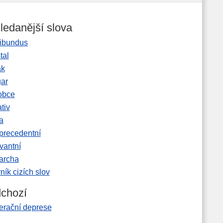
ledanější slova
ibundus
tal
ak
gar
obce
tiv
a
precedentní
vantní
garcha
ník cizích slov
chozí
erační deprese