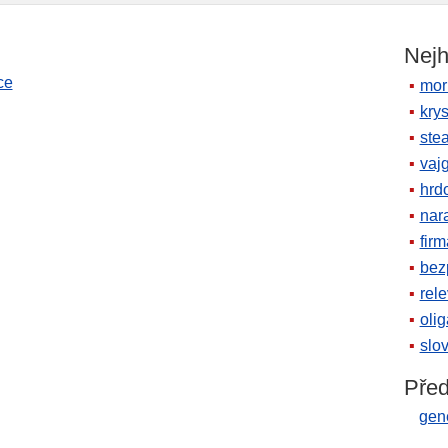
Nejh
ce
mor
krys
ste
vaj
hrd
nara
firm
bez
rele
oli
slov
Před
gen