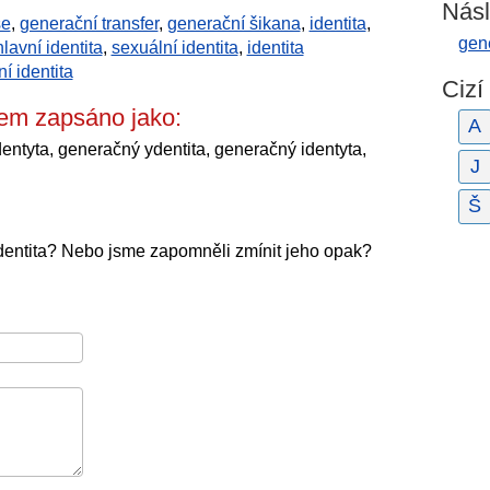
Násl
se
,
generační transfer
,
generační šikana
,
identita
,
gene
lavní identita
,
sexuální identita
,
identita
ní identita
Cizí
lem zapsáno jako:
A
dentyta, generačný ydentita, generačný identyta,
J
Š
dentita? Nebo jsme zapomněli zmínit jeho opak?