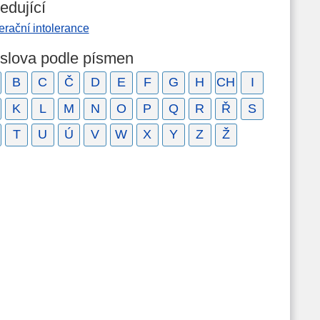
edující
rační intolerance
 slova podle písmen
B
C
Č
D
E
F
G
H
CH
I
K
L
M
N
O
P
Q
R
Ř
S
T
U
Ú
V
W
X
Y
Z
Ž