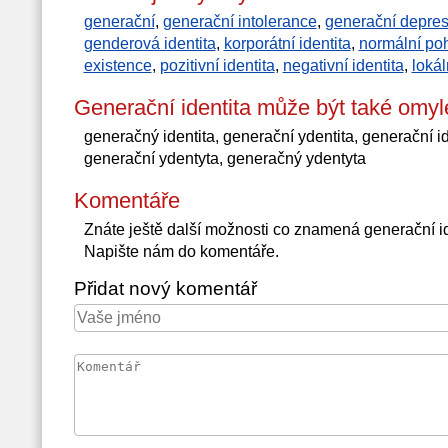
generační
,
generační intolerance
,
generační depre
genderová identita
,
korporátní identita
,
normální poh
existence
,
pozitivní identita
,
negativní identita
,
lokál
Generační identita může být také omy
generačný identita, generační ydentita, generační i
generační ydentyta, generačný ydentyta
Komentáře
Znáte ještě další možnosti co znamená generační i
Napište nám do komentáře.
Přidat nový komentář