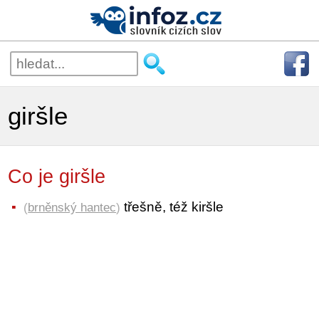
giršle
Co je giršle
třešně, též kiršle
(
brněnský hantec
)