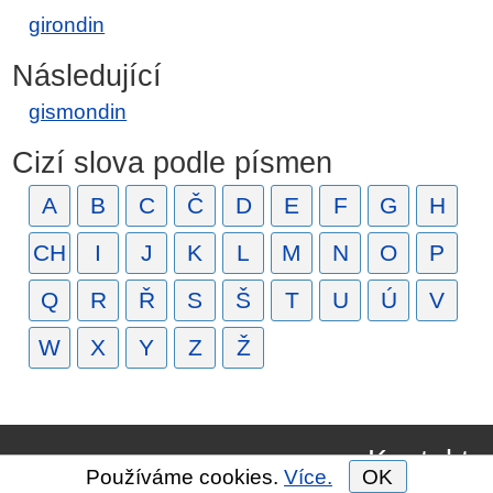
girondin
Následující
gismondin
Cizí slova podle písmen
A
B
C
Č
D
E
F
G
H
CH
I
J
K
L
M
N
O
P
Q
R
Ř
S
Š
T
U
Ú
V
W
X
Y
Z
Ž
Kontakt
Používáme cookies.
Více.
OK