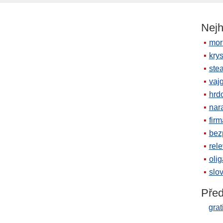
Nejh
mor
krys
ste
vaj
hrd
nara
firm
bez
rele
oli
slov
Před
grat