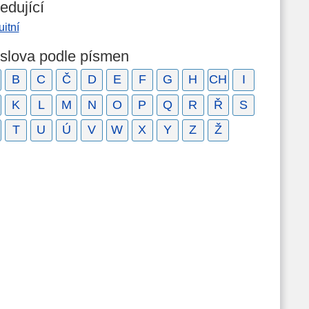
edující
uitní
 slova podle písmen
B
C
Č
D
E
F
G
H
CH
I
K
L
M
N
O
P
Q
R
Ř
S
T
U
Ú
V
W
X
Y
Z
Ž