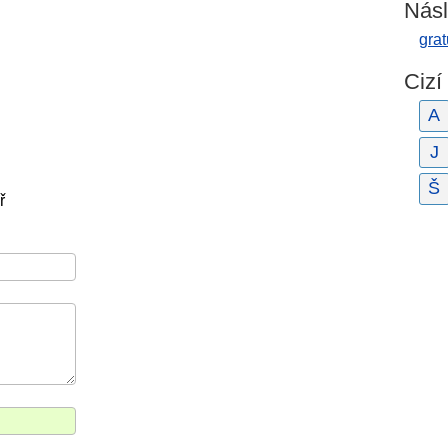
Násl
grat
Cizí
A
J
Š
ř