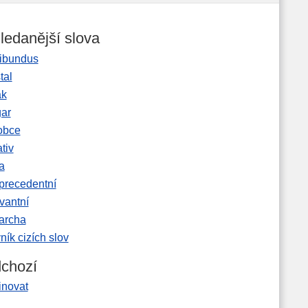
ledanější slova
ibundus
tal
ak
gar
obce
tiv
a
precedentní
vantní
garcha
ník cizích slov
chozí
inovat