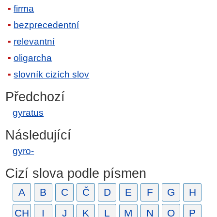
firma
bezprecedentní
relevantní
oligarcha
slovník cizích slov
Předchozí
gyratus
Následující
gyro-
Cizí slova podle písmen
A
B
C
Č
D
E
F
G
H
CH
I
J
K
L
M
N
O
P