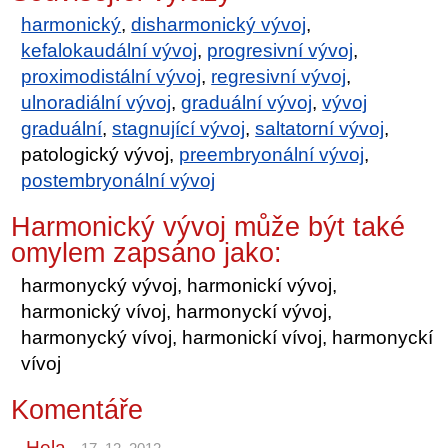
harmonický
,
disharmonický vývoj
,
kefalokaudální vývoj
,
progresivní vývoj
,
proximodistální vývoj
,
regresivní vývoj
,
ulnoradiální vývoj
,
graduální vývoj
,
vývoj
graduální
,
stagnující vývoj
,
saltatorní vývoj
,
patologický vývoj,
preembryonální vývoj
,
postembryonální vývoj
Harmonický vývoj může být také
omylem zapsáno jako:
harmonycký vývoj, harmonickí vývoj,
harmonický vívoj, harmonyckí vývoj,
harmonycký vívoj, harmonickí vívoj, harmonyckí
vívoj
Komentáře
Hela