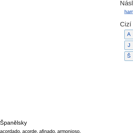
Násl
har
Cizí
A
J
Š
Španělsky
acordado, acorde, afinado, armonioso,