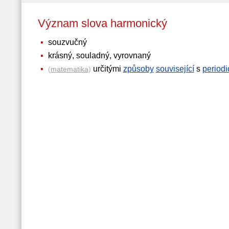
Význam slova harmonický
souzvučný
krásný, souladný, vyrovnaný
určitými
způsoby
související
s
period
(
matematika
)