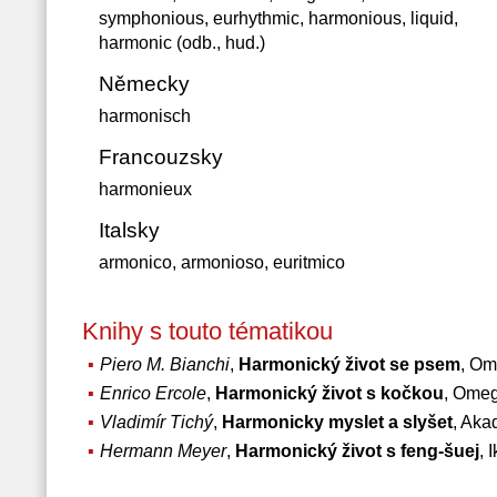
symphonious, eurhythmic, harmonious, liquid,
harmonic (odb., hud.)
Německy
harmonisch
Francouzsky
harmonieux
Italsky
armonico, armonioso, euritmico
Knihy s touto tématikou
Piero M. Bianchi
,
Harmonický život se psem
, Om
Enrico Ercole
,
Harmonický život s kočkou
, Omeg
Vladimír Tichý
,
Harmonicky myslet a slyšet
, Aka
Hermann Meyer
,
Harmonický život s feng-šuej
, 