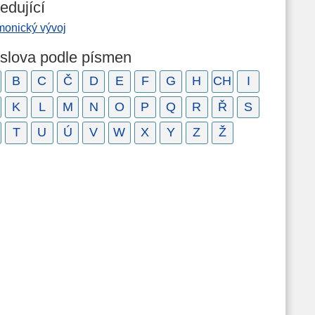
edující
monický vývoj
 slova podle písmen
B
C
Č
D
E
F
G
H
CH
I
K
L
M
N
O
P
Q
R
Ř
S
T
U
Ú
V
W
X
Y
Z
Ž