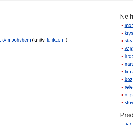
Nejh
mor
krys
ickým
pohybem
(kmity,
funkcemi
)
ste
vaj
hrd
nara
firm
bez
rele
oli
slov
Před
har