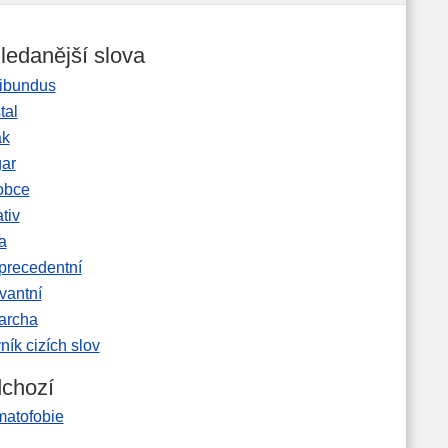
ledanější slova
ibundus
tal
ak
gar
obce
tiv
a
precedentní
vantní
garcha
ník cizích slov
chozí
matofobie