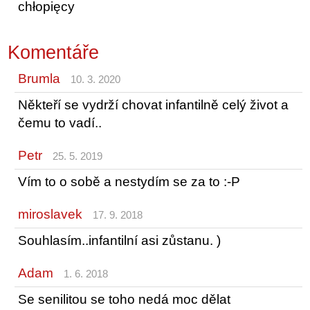
chłopięcy
Komentáře
Brumla
10. 3. 2020
Někteří se vydrží chovat infantilně celý život a
čemu to vadí..
Petr
25. 5. 2019
Vím to o sobě a nestydím se za to :-P
miroslavek
17. 9. 2018
Souhlasím..infantilní asi zůstanu. )
Adam
1. 6. 2018
Se senilitou se toho nedá moc dělat