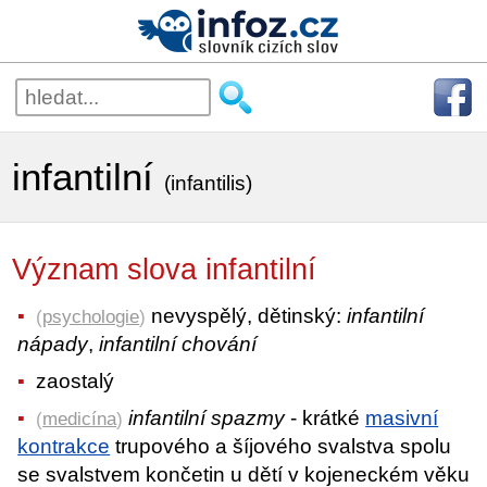
infantilní
(infantilis)
Význam slova infantilní
nevyspělý, dětinský:
infantilní
(
psychologie
)
nápady
,
infantilní chování
zaostalý
infantilní spazmy
- krátké
masivní
(
medicína
)
kontrakce
trupového a šíjového svalstva spolu
se svalstvem končetin u dětí v kojeneckém věku