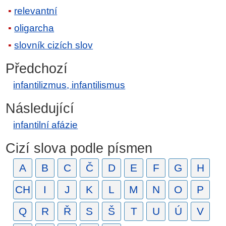
relevantní
oligarcha
slovník cizích slov
Předchozí
infantilizmus, infantilismus
Následující
infantilní afázie
Cizí slova podle písmen
A
B
C
Č
D
E
F
G
H
CH
I
J
K
L
M
N
O
P
Q
R
Ř
S
Š
T
U
Ú
V