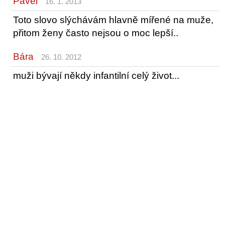
Pavel
16. 1. 2013
Toto slovo slýchávám hlavně mířené na muže,
přitom ženy často nejsou o moc lepší..
Bára
26. 10. 2012
muži bývají někdy infantilní celý život...