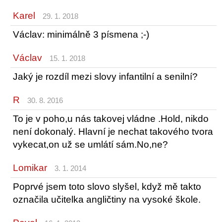
Karel
29. 1. 2018
Václav: minimálně 3 písmena ;-)
Václav
15. 1. 2018
Jaký je rozdíl mezi slovy infantilní a senilní?
R
30. 8. 2016
To je v poho,u nás takovej vládne .Hold, nikdo
není dokonalý. Hlavní je nechat takového tvora
vykecat,on už se umlátí sám.No,ne?
Lomikar
3. 1. 2014
Poprvé jsem toto slovo slyšel, když mě takto
označila učitelka angličtiny na vysoké škole.