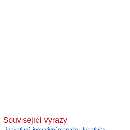
Související výrazy
inovativní
,
inovativní manažer
,
kreativita
,