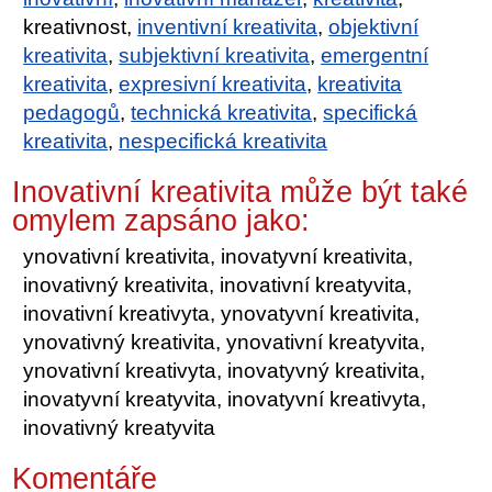
kreativnost,
inventivní kreativita
,
objektivní
kreativita
,
subjektivní kreativita
,
emergentní
kreativita
,
expresivní kreativita
,
kreativita
pedagogů
,
technická kreativita
,
specifická
kreativita
,
nespecifická kreativita
Inovativní kreativita může být také
omylem zapsáno jako:
ynovativní kreativita, inovatyvní kreativita,
inovativný kreativita, inovativní kreatyvita,
inovativní kreativyta, ynovatyvní kreativita,
ynovativný kreativita, ynovativní kreatyvita,
ynovativní kreativyta, inovatyvný kreativita,
inovatyvní kreatyvita, inovatyvní kreativyta,
inovativný kreatyvita
Komentáře