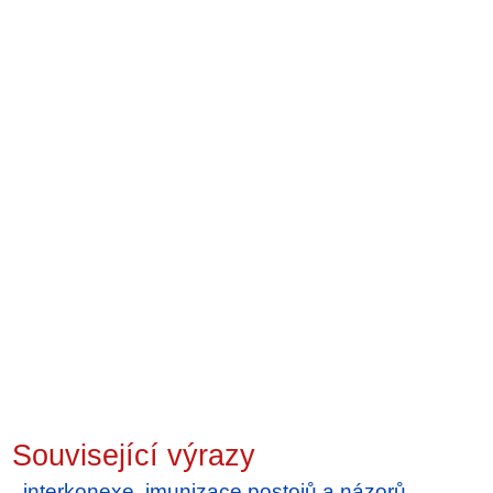
Související výrazy
interkonexe
,
imunizace postojů a názorů