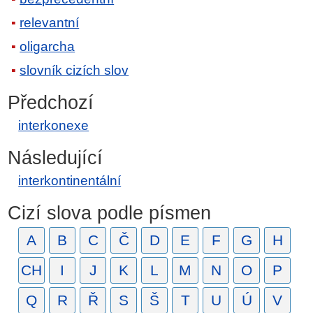
relevantní
oligarcha
slovník cizích slov
Předchozí
interkonexe
Následující
interkontinentální
Cizí slova podle písmen
A
B
C
Č
D
E
F
G
H
CH
I
J
K
L
M
N
O
P
Q
R
Ř
S
Š
T
U
Ú
V