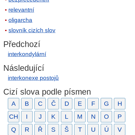
relevantní
oligarcha
slovník cizích slov
Předchozí
interkondylární
Následující
interkonexe postojů
Cizí slova podle písmen
A
B
C
Č
D
E
F
G
H
CH
I
J
K
L
M
N
O
P
Q
R
Ř
S
Š
T
U
Ú
V