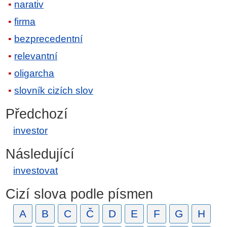
narativ
firma
bezprecedentní
relevantní
oligarcha
slovník cizích slov
Předchozí
investor
Následující
investovat
Cizí slova podle písmen
A
B
C
Č
D
E
F
G
H