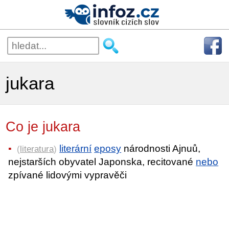
jukara
Co je jukara
literární
eposy
národnosti Ajnuů,
(
literatura
)
nejstarších obyvatel Japonska, recitované
nebo
zpívané lidovými vypravěči