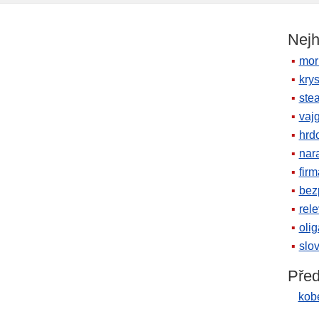
Nejh
mor
krys
ste
vaj
hrd
nara
firm
bez
rele
oli
slov
Před
kobe