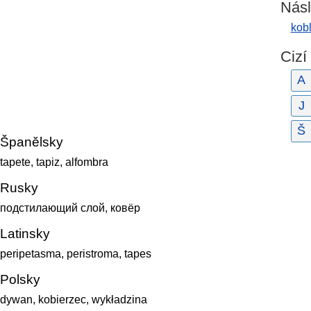
Násl
kobl
Cizí
A
J
Š
Španělsky
tapete, tapiz, alfombra
Rusky
подстилающий слой, ковёр
Latinsky
peripetasma, peristroma, tapes
Polsky
dywan, kobierzec, wykładzina