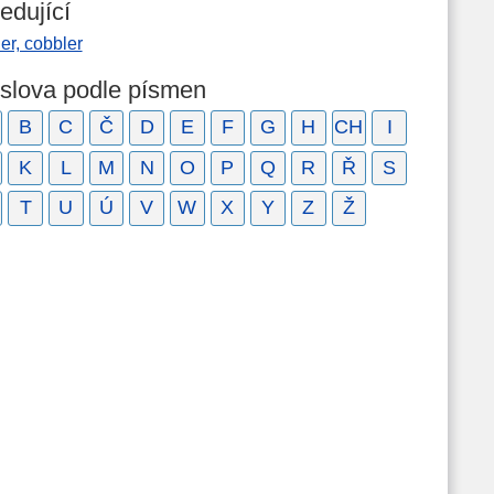
edující
er, cobbler
 slova podle písmen
B
C
Č
D
E
F
G
H
CH
I
K
L
M
N
O
P
Q
R
Ř
S
T
U
Ú
V
W
X
Y
Z
Ž