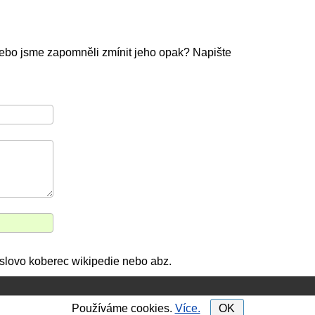
ebo jsme zapomněli zmínit jeho opak? Napište
e slovo koberec wikipedie nebo abz.
Používáme cookies.
Více.
OK