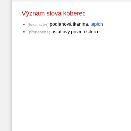
Význam slova koberec
podlahová tkanina,
tepich
(
textilnictví
)
asfaltový povrch silnice
(
přeneseně
)