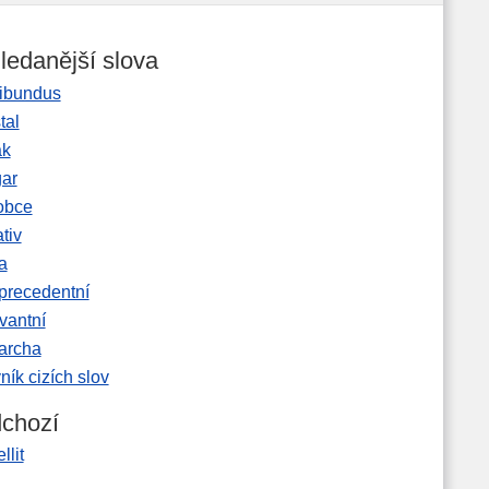
ledanější slova
ibundus
tal
ak
gar
obce
tiv
a
precedentní
vantní
garcha
ník cizích slov
chozí
llit