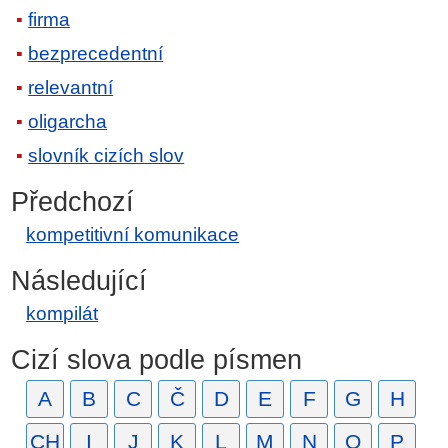
firma
bezprecedentní
relevantní
oligarcha
slovník cizích slov
Předchozí
kompetitivní komunikace
Následující
kompilát
Cizí slova podle písmen
A
B
C
Č
D
E
F
G
H
CH
I
J
K
L
M
N
O
P