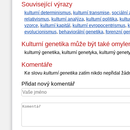
Související výrazy
kulturní determinismus
,
kulturní transmise
,
sociální 
relativismus
,
kulturní analýza
,
kulturní politika
,
kultu
vzorce
,
kulturní kapitál
,
kulturní evropocentrismus
,
k
evolucionismus
,
behaviorální genetika
,
forenzní ge
Kulturní genetika může být také omyle
kulturný genetika, kulturní genetyka, kulturný genet
Komentáře
Ke slovu
kulturní genetika
zatím nikdo nepřidal žád
Přidat nový komentář