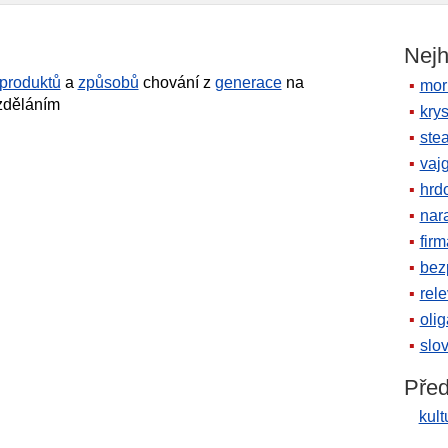
Nejh
produktů
a
způsobů
chování z
generace
na
mor
zděláním
krys
ste
vaj
hrd
nara
firm
bez
rele
oli
slov
Před
kult