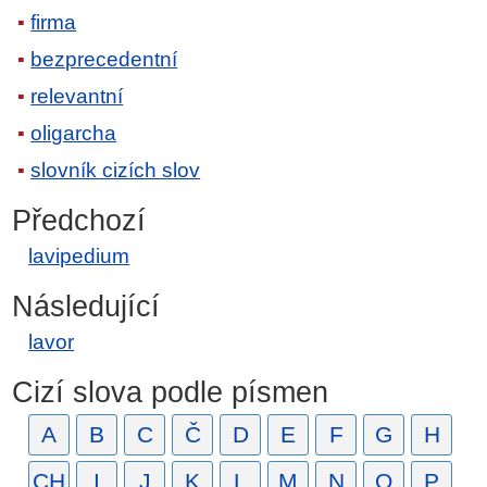
firma
bezprecedentní
relevantní
oligarcha
slovník cizích slov
Předchozí
lavipedium
Následující
lavor
Cizí slova podle písmen
A
B
C
Č
D
E
F
G
H
CH
I
J
K
L
M
N
O
P