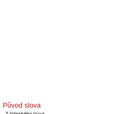
Původ slova
Z latinského laxus