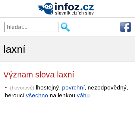
laxní
Význam slova laxní
lhostejný,
povrchní
, nezodpovědný,
(
hovorově
)
beroucí
všechno
na lehkou
váhu