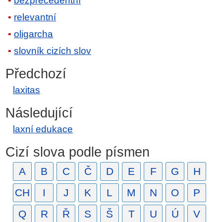
bezprecedentní
relevantní
oligarcha
slovník cizích slov
Předchozí
laxitas
Následující
laxní edukace
Cizí slova podle písmen
A
B
C
Č
D
E
F
G
H
CH
I
J
K
L
M
N
O
P
Q
R
Ř
S
Š
T
U
Ú
V