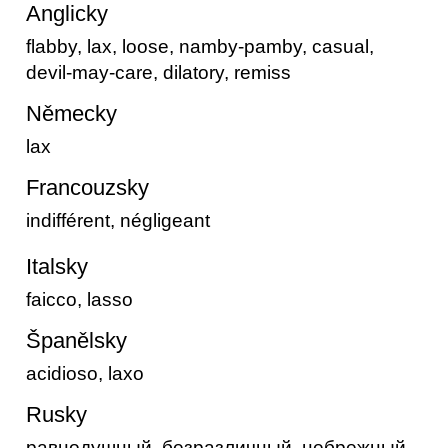
Anglicky
flabby, lax, loose, namby-pamby, casual,
devil-may-care, dilatory, remiss
Německy
lax
Francouzsky
indifférent, négligeant
Italsky
faicco, lasso
Španělsky
acidioso, laxo
Rusky
равнодушный, безразличный, небрежный,