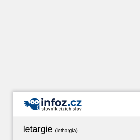
letargie
(lethargia)