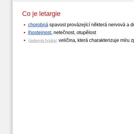
Co je letargie
chorobná
spavost provázející některá nervová a 
lhostejnost
, netečnost, otupělost
veličina, která charakterizuje míru
(
jaderná fyzika
)