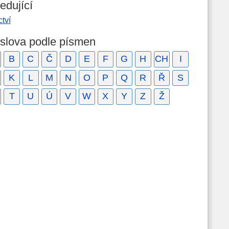
edující
ctví
 slova podle písmen
B
C
Č
D
E
F
G
H
CH
I
K
L
M
N
O
P
Q
R
Ř
S
T
U
Ú
V
W
X
Y
Z
Ž