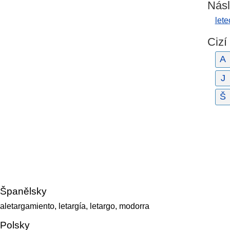
Násl
lete
Cizí
A
J
Š
Španělsky
aletargamiento, letargía, letargo, modorra
Polsky