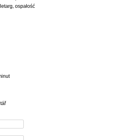
letarg, ospałość
minut
tář