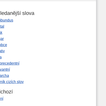
ledanější slova
ibundus
tal
ak
gar
obce
tiv
a
precedentní
vantní
garcha
ník cizích slov
chozí
lní