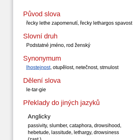
Původ slova
řecky lethe zapomenutí, řecky lethargos spavost
Slovní druh
Podstatné jméno, rod ženský
Synonymum
lhostejnost
, otupělost, netečnost, strnulost
Dělení slova
le-tar-gie
Překlady do jiných jazyků
Anglicky
passivity, slumber, cataphora, drowsihood,
hebetude, lassitude, lethargy, drowsiness
(zast.)