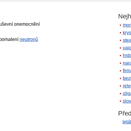
Nejh
duševní onemocnění
mor
krys
 zpomalení
neutronů
ste
vaj
hrd
nara
firm
bez
rele
oli
slov
Před
letá