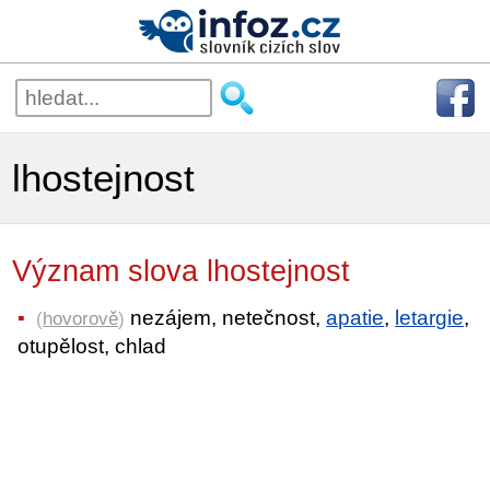
lhostejnost
Význam slova lhostejnost
nezájem, netečnost,
apatie
,
letargie
,
(
hovorově
)
otupělost, chlad