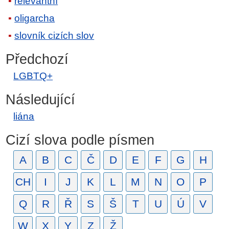
relevantní
oligarcha
slovník cizích slov
Předchozí
LGBTQ+
Následující
liána
Cizí slova podle písmen
A
B
C
Č
D
E
F
G
H
CH
I
J
K
L
M
N
O
P
Q
R
Ř
S
Š
T
U
Ú
V
W
X
Y
Z
Ž