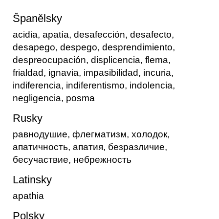
Španělsky
acidia, apatía, desafección, desafecto,
desapego, despego, desprendimiento,
despreocupación, displicencia, flema,
frialdad, ignavia, impasibilidad, incuria,
indiferencia, indiferentismo, indolencia,
negligencia, posma
Rusky
равнодушие, флегматизм, холодок,
апатичность, апатия, безразличие,
бесучаствие, небрежность
Latinsky
apathia
Polsky