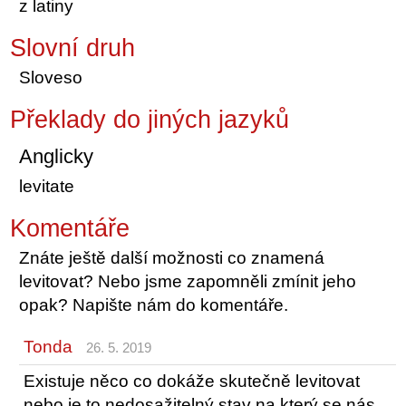
z latiny
Slovní druh
Sloveso
Překlady do jiných jazyků
Anglicky
levitate
Komentáře
Znáte ještě další možnosti co znamená
levitovat? Nebo jsme zapomněli zmínit jeho
opak? Napište nám do komentáře.
Tonda
26. 5. 2019
Existuje něco co dokáže skutečně levitovat
nebo je to nedosažitelný stav na který se nás