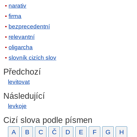
narativ
firma
bezprecedentní
relevantní
oligarcha
slovník cizích slov
Předchozí
levitovat
Následující
levkoje
Cizí slova podle písmen
A
B
C
Č
D
E
F
G
H