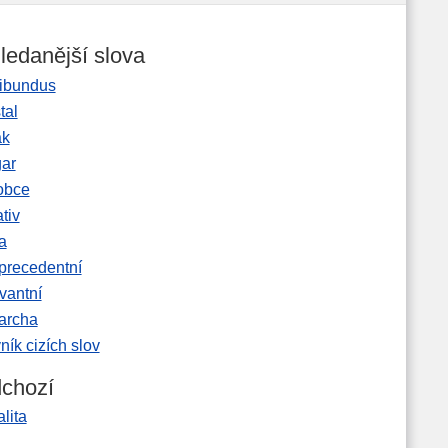
ledanější slova
ibundus
tal
ak
gar
obce
tiv
a
precedentní
vantní
garcha
ník cizích slov
chozí
alita