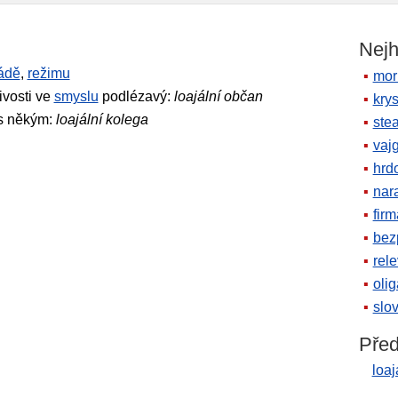
Nejh
ádě
,
režimu
mor
ivosti ve
smyslu
podlézavý:
loajální občan
krys
 s někým:
loajální kolega
ste
vaj
hrd
nara
firm
bez
rele
oli
slov
Před
loaj