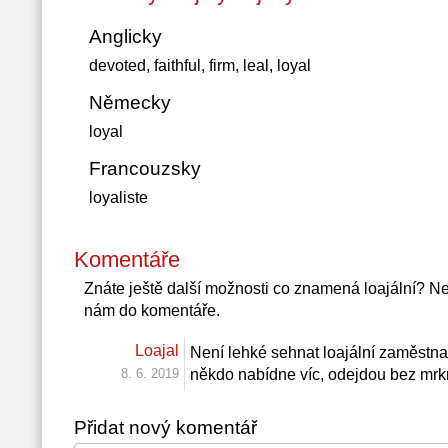
Anglicky
devoted, faithful, firm, leal, loyal
Německy
loyal
Francouzsky
loyaliste
Komentáře
Znáte ještě další možnosti co znamená loajální? N
nám do komentáře.
Loajal
Není lehké sehnat loajální zaměstna
8. 6. 2019
někdo nabídne víc, odejdou bez mrkn
Přidat nový komentář