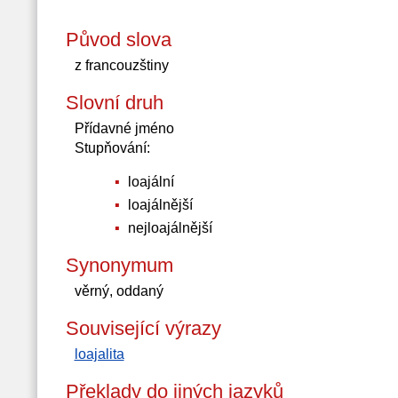
Původ slova
z francouzštiny
Slovní druh
Přídavné jméno
Stupňování:
loajální
loajálnější
nejloajálnější
Synonymum
věrný, oddaný
Související výrazy
loajalita
Překlady do jiných jazyků