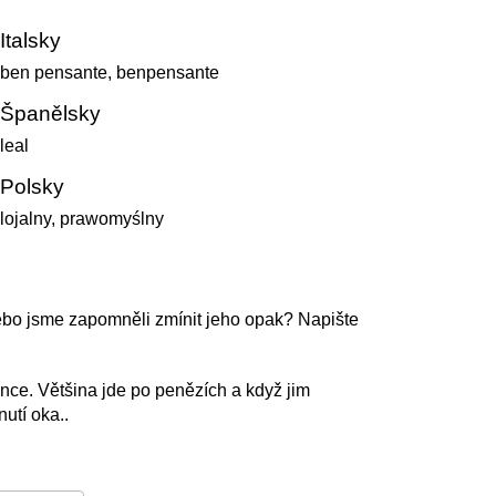
Italsky
ben pensante, benpensante
Španělsky
leal
Polsky
lojalny, prawomyślny
ebo jsme zapomněli zmínit jeho opak? Napište
nce. Většina jde po penězích a když jim
utí oka..