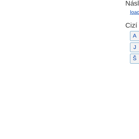
Násl
loao
Cizí
A
J
Š