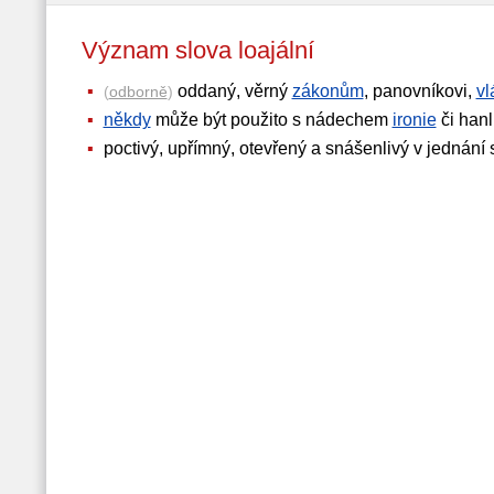
Význam slova loajální
oddaný, věrný
zákonům
, panovníkovi,
vl
(
odborně
)
někdy
může být použito s nádechem
ironie
či hanl
poctivý, upřímný, otevřený a snášenlivý v jednání