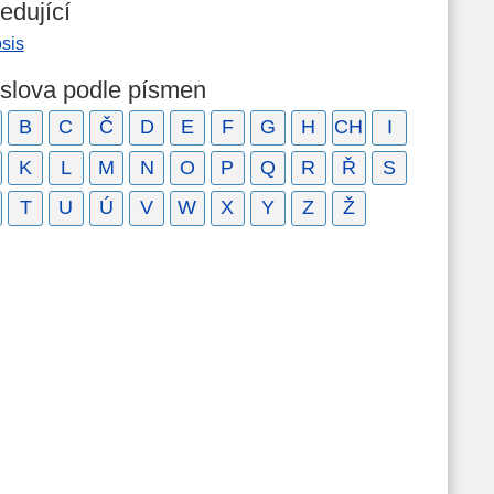
edující
sis
 slova podle písmen
B
C
Č
D
E
F
G
H
CH
I
K
L
M
N
O
P
Q
R
Ř
S
T
U
Ú
V
W
X
Y
Z
Ž