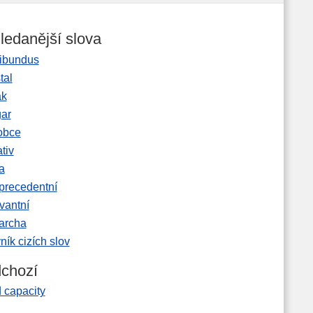
ledanější slova
ibundus
tal
ak
gar
obce
tiv
a
precedentní
vantní
garcha
ník cizích slov
chozí
 capacity