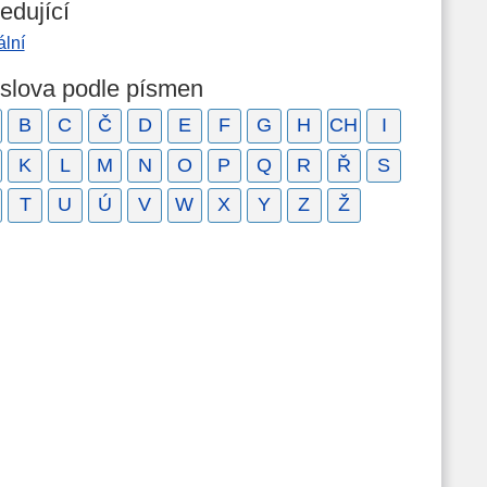
edující
ální
 slova podle písmen
B
C
Č
D
E
F
G
H
CH
I
K
L
M
N
O
P
Q
R
Ř
S
T
U
Ú
V
W
X
Y
Z
Ž