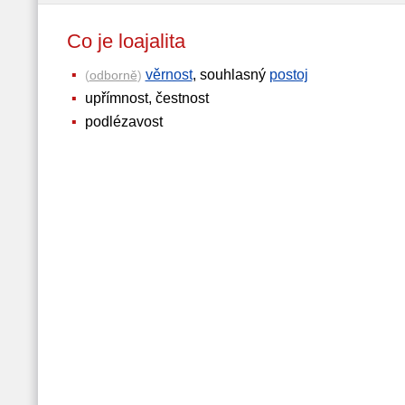
Co je loajalita
věrnost
, souhlasný
postoj
(
odborně
)
upřímnost, čestnost
podlézavost