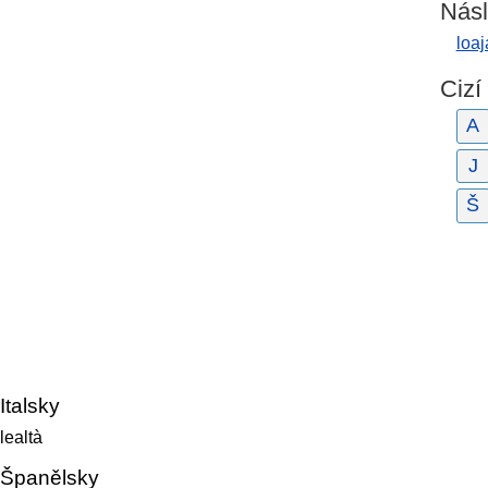
Násl
loaj
Cizí
A
J
Š
Italsky
lealtà
Španělsky