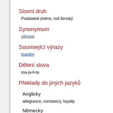
Slovní druh
Podstatné jméno, rod ženský
Synonymum
věrnost
Související výrazy
loajální
Dělení slova
loa-ja-li-ta
Překlady do jiných jazyků
Anglicky
allegiance, constancy, loyalty
Německy