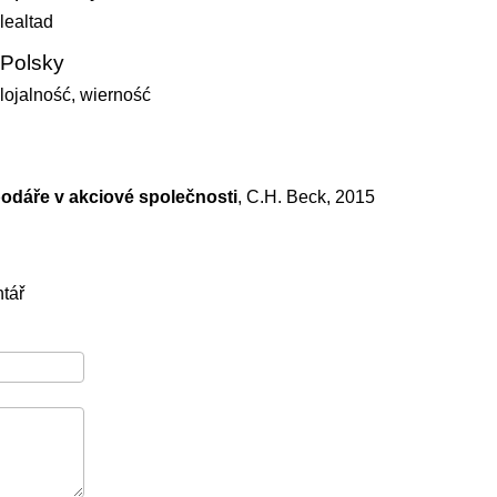
lealtad
Polsky
lojalność, wierność
podáře v akciové společnosti
, C.H. Beck, 2015
tář