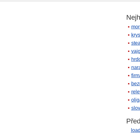
Nejh
mor
krys
ste
vaj
hrd
nara
firm
bez
rele
oli
slov
Před
load