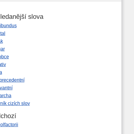
ledanější slova
ibundus
tal
ak
gar
obce
tiv
a
precedentní
vantní
garcha
ník cizích slov
chozí
 olfactorii