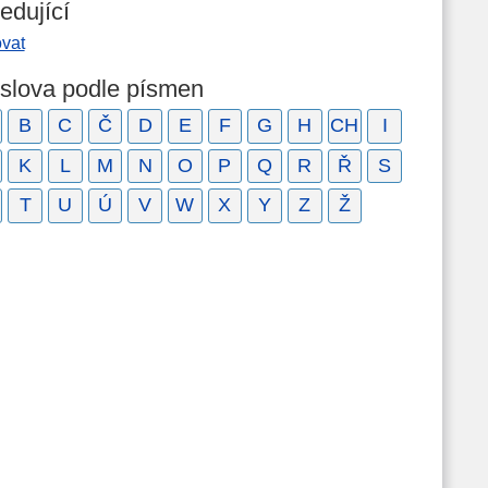
edující
ovat
 slova podle písmen
B
C
Č
D
E
F
G
H
CH
I
K
L
M
N
O
P
Q
R
Ř
S
T
U
Ú
V
W
X
Y
Z
Ž