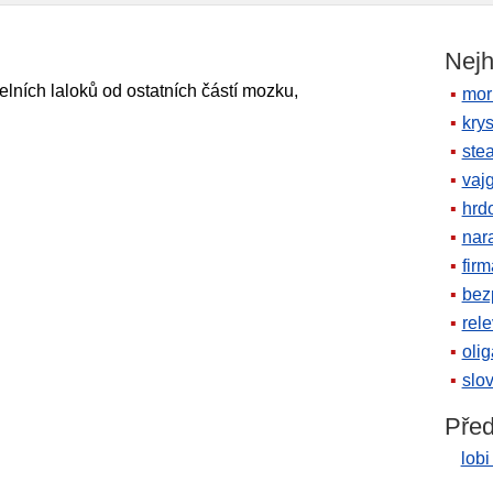
Nejh
lních laloků od ostatních částí mozku,
mor
krys
ste
vaj
hrd
nara
firm
bez
rele
oli
slov
Před
lobi