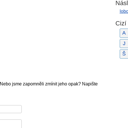
Násl
lob
Cizí
A
J
Š
 Nebo jsme zapomněli zmínit jeho opak? Napište