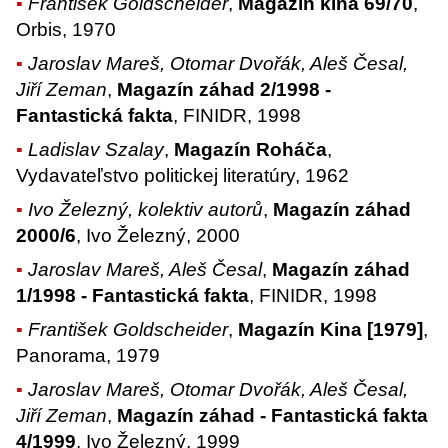
František Goldscheider
,
Magazín kina 69/70
,
Orbis, 1970
Jaroslav Mareš, Otomar Dvořák, Aleš Česal,
Jiří Zeman
,
Magazín záhad 2/1998 -
Fantastická fakta
, FINIDR, 1998
Ladislav Szalay
,
Magazín Roháča
,
Vydavateľstvo politickej literatúry, 1962
Ivo Železný, kolektiv autorů
,
Magazín záhad
2000/6
, Ivo Železný, 2000
Jaroslav Mareš, Aleš Česal
,
Magazín záhad
1/1998 - Fantastická fakta
, FINIDR, 1998
František Goldscheider
,
Magazín Kina [1979]
,
Panorama, 1979
Jaroslav Mareš, Otomar Dvořák, Aleš Česal,
Jiří Zeman
,
Magazín záhad - Fantastická fakta
4/1999
, Ivo Železný, 1999