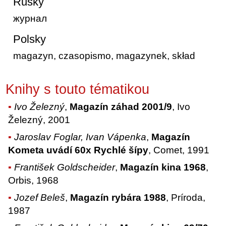
Rusky
журнал
Polsky
magazyn, czasopismo, magazynek, skład
Knihy s touto tématikou
Ivo Železný
,
Magazín záhad 2001/9
, Ivo
Železný, 2001
Jaroslav Foglar, Ivan Vápenka
,
Magazín
Kometa uvádí 60x Rychlé šípy
, Comet, 1991
František Goldscheider
,
Magazín kina 1968
,
Orbis, 1968
Jozef Beleš
,
Magazín rybára 1988
, Príroda,
1987