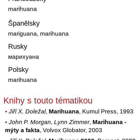
marihuana
Španělsky
mariguana, marihuana
Rusky
марихуана
Polsky
marihuana
Knihy s touto tématikou
Jiří X. Doležal
,
Marihuana
, Kumul Press, 1993
John P. Morgan, Lynn Zimmer
,
Ma­rihuana -
mýty a fakta
, Volvox Globator, 2003