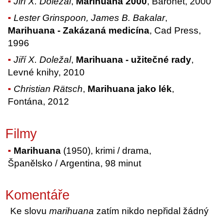
Jiří X. Doležal
,
Marihuana 2000
, Baronet, 2000
Lester Grinspoon, James B. Bakalar
,
Marihuana - Zakázaná medicína
, Cad Press,
1996
Jiří X. Doležal
,
Marihuana - užitečné rady
,
Levné knihy, 2010
Christian Rätsch
,
Marihuana jako lék
,
Fontána, 2012
Filmy
Marihuana
(1950), krimi / drama,
Španělsko / Argentina, 98 minut
Komentáře
Ke slovu
marihuana
zatím nikdo nepřidal žádný