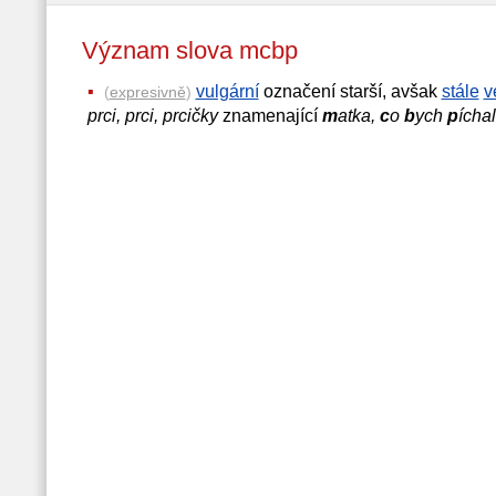
Význam slova mcbp
vulgární
označení starší, avšak
stále
v
(
expresivně
)
prci, prci, prcičky
znamenající
m
atka,
c
o
b
ych
p
íchal