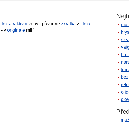
Nejh
elmi
atraktivní
ženy - původně
zkratka
z
filmu
mor
- v
originále
milf
krys
ste
vaj
hrd
nara
firm
bez
rele
oli
slov
Před
maž