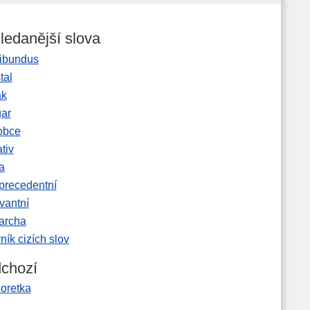
ledanější slova
ibundus
tal
ak
gar
obce
tiv
a
precedentní
vantní
garcha
ník cizích slov
chozí
oretka