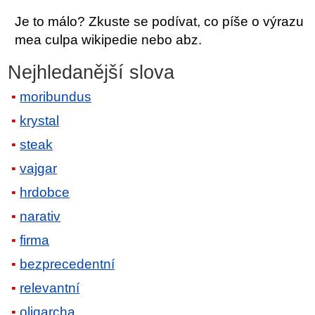
Je to málo? Zkuste se podívat, co píše o výrazu
mea culpa wikipedie nebo abz.
Nejhledanější slova
moribundus
krystal
steak
vajgar
hrdobce
narativ
firma
bezprecedentní
relevantní
oligarcha