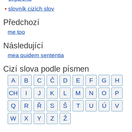
slovník cizích slov
Předchozí
me too
Následující
mea quidem sententia
Cizí slova podle písmen
A
B
C
Č
D
E
F
G
H
CH
I
J
K
L
M
N
O
P
Q
R
Ř
S
Š
T
U
Ú
V
W
X
Y
Z
Ž